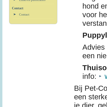
hond en
Contact
voor he
Contact
versta
Puppyl
Advies 
een nie
Thuiso
info:
Bij Pet-C
een sterk
je dier, g