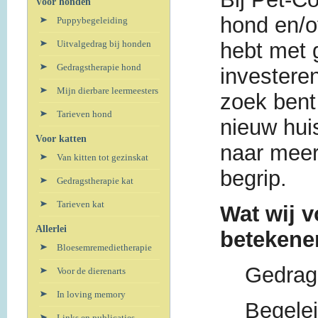
Voor honden
hond en/o
Puppybegeleiding
Uitvalgedrag bij honden
hebt met 
Gedragstherapie hond
investeren
Mijn dierbare leermeesters
zoek bent 
Tarieven hond
nieuw hui
Voor katten
naar meer
Van kitten tot gezinskat
begrip.
Gedragstherapie kat
Tarieven kat
Wat wij v
Allerlei
betekene
Bloesemremedietherapie
Gedrag
Voor de dierenarts
In loving memory
Begelei
Links en publicaties