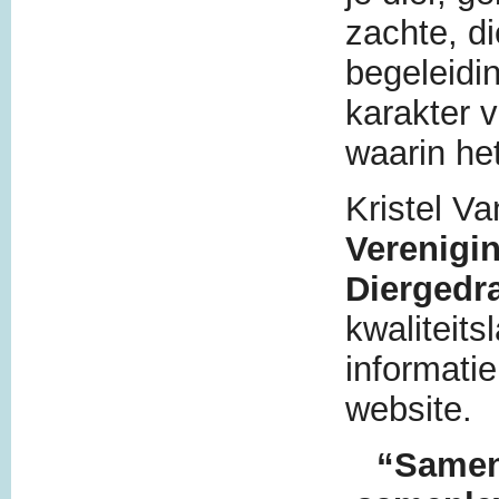
zachte, d
begeleidi
karakter 
waarin het
Kristel V
Verenigi
Diergedr
kwaliteits
informatie
website.
“Samen